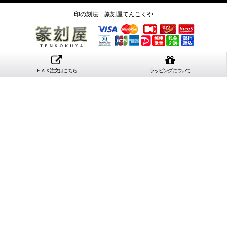
印の刻法 篆刻屋てんこくや
ＦＡＸ注文はこちら
ラッピングについて