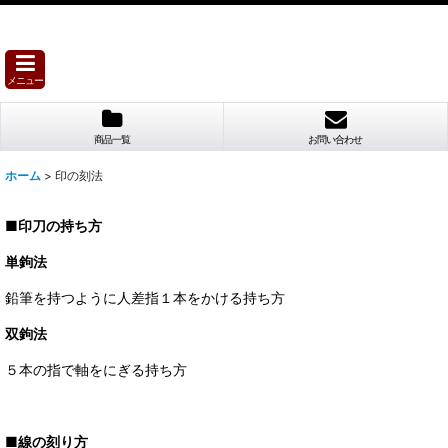
メニュー
商品一覧
お問い合わせ
ホーム
>
印の刻法
■印刀の持ち方
単鉤法
鉛筆を持つように人差指１本をかける持ち方
双鉤法
５本の指で軸をにぎる持ち方
■線の刻り方