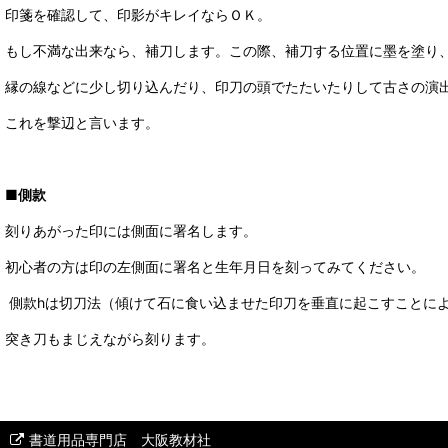
印箋を確認して、印影がキレイならＯＫ。
もし不満な出来なら、補刀します。この際、補刀する位置に墨を塗り
縁の線などに少し切り込んだり、印刀の頭でたたいたりして古さの演
これを撃辺と言います。
■側款
刻りあがった印には側面に署名します。
初心者の方は印の左側面に署名と生年月日を刻ってみてください。
側款hは切刀法（傾けて石に食い込ませた印刀を垂直に起こすことに
突き刀もまじえながら刻ります。
書道用品専門店 大阪教材社