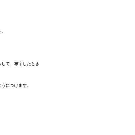
う。
らして、布字したとき
ようにつけます。