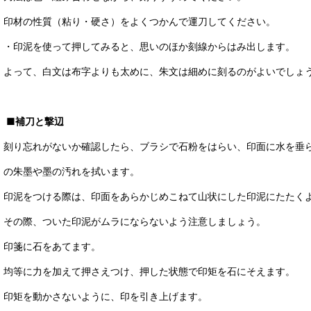
印材の性質（粘り・硬さ）をよくつかんで運刀してください。
・印泥を使って押してみると、思いのほか刻線からはみ出します。
よって、白文は布字よりも太めに、朱文は細めに刻るのがよいでしょ
■補刀と撃辺
刻り忘れがないか確認したら、ブラシで石粉をはらい、印面に水を垂
の朱墨や墨の汚れを拭います。
印泥をつける際は、印面をあらかじめこねて山状にした印泥にたたく
その際、ついた印泥がムラにならないよう注意しましょう。
印箋に石をあてます。
均等に力を加えて押さえつけ、押した状態で印矩を石にそえます。
印矩を動かさないように、印を引き上げます。