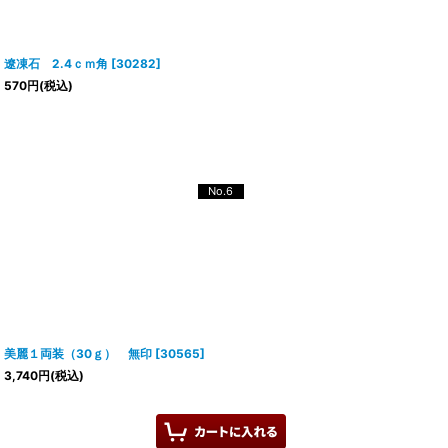
遼凍石 2.4ｃｍ角
[
30282
]
570
円
(税込)
No.6
美麗１両装（30ｇ） 無印
[
30565
]
3,740
円
(税込)