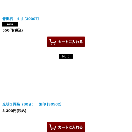
青田石 １寸
[
30007
]
550
円
(税込)
No.5
光明１両装（30ｇ） 無印
[
30562
]
3,300
円
(税込)