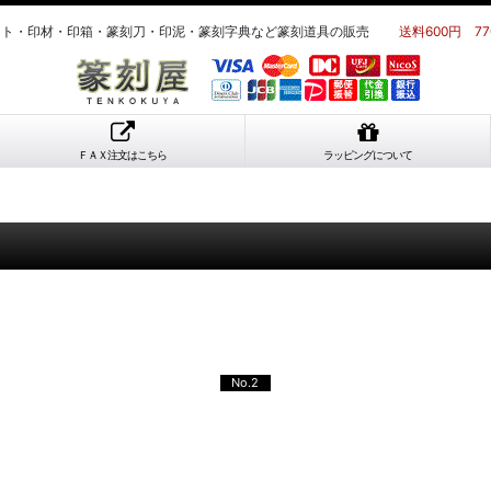
ット・印材・印箱・篆刻刀・印泥・篆刻字典など篆刻道具の販売
送料600円 7
ＦＡＸ注文はこちら
ラッピングについて
No.2