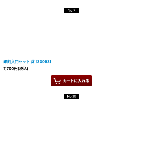
No.7
篆刻入門セット 葵
[
30093
]
7,700
円
(税込)
No.10