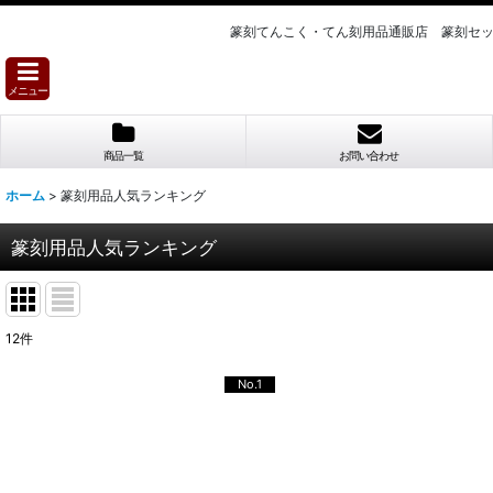
篆刻てんこく・てん刻用品通販店 篆刻セ
メニュー
商品一覧
お問い合わせ
ホーム
>
篆刻用品人気ランキング
篆刻用品人気ランキング
12
件
No.1