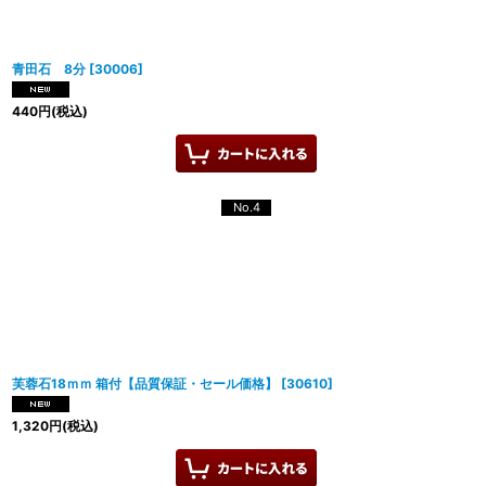
青田石 8分
[
30006
]
440
円
(税込)
No.4
芙蓉石18ｍｍ 箱付【品質保証・セール価格】
[
30610
]
1,320
円
(税込)