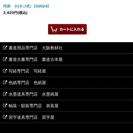
印床 小(ネジ式）
[
30024
]
2,420
円
(税込)
書道用品専門店 大阪教材社
書道古書専門店 書道古本屋
写経専門店 写経屋
色紙専門店 色紙屋
水墨道具専門店 水墨画屋
軸装・額装専門店 表装屋
習字道具専門店 習字屋