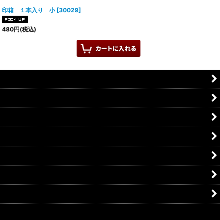
印箱 １本入り 小
[
30029
]
480
円
(税込)