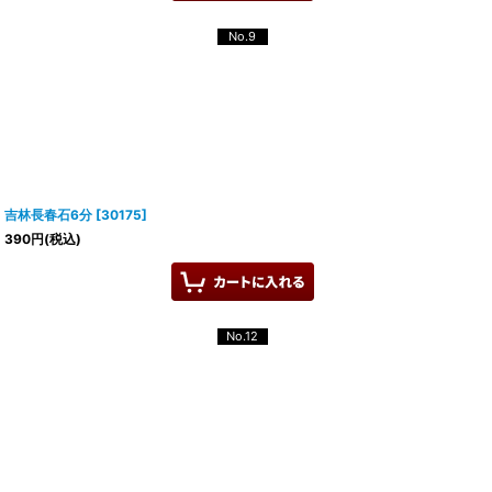
No.9
吉林長春石6分
[
30175
]
390
円
(税込)
No.12