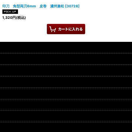
印刀 角型両刃6mm 皮巻 濃州兼松
[
30728
]
1,320
円
(税込)