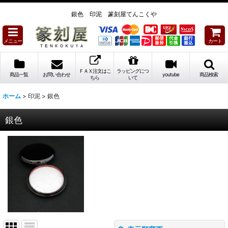
銀色 印泥 篆刻屋てんこくや
メニュー
カート
ＦＡＸ注文はこ
ラッピングにつ
商品一覧
お問い合わせ
youtube
商品検索
ちら
いて
ホーム
>
印泥
>
銀色
銀色