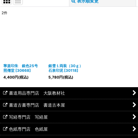
表示順変更
閉じる
2
件
表示数
:
並び順
:
絞り込む
寧楽印朱 銀色25号
銀雪１両装（30ｇ）
照僊堂
[
30668
]
石泉印泥
[
30118
]
4,400
円
(税込)
5,780
円
(税込)
書道用品専門店 大阪教材社
書道古書専門店 書道古本屋
写経専門店 写経屋
色紙専門店 色紙屋