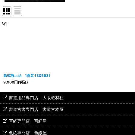
3
件
表示数
:
並び順
:
高式熊上品 1両装
[
30568
]
9,900
円
(税込)
書道用品専門店 大阪教材社
書道古書専門店 書道古本屋
写経専門店 写経屋
色紙専門店 色紙屋