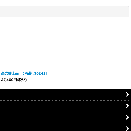
閉じる
高式熊上品 5両装
[
30242
]
37,400
円
(税込)