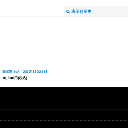
表示順変更
絞り込む
高式熊上品 2両装
[
30243
]
16,500
円
(税込)