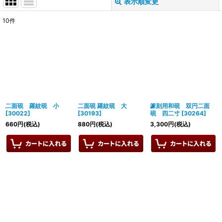
表示順変更
閉じる
10
件
表示数
:
並び順
:
絞り込む
二面硯 羅紋硯 小
二面硯 羅紋硯 大
篆刻用和硯 双円二面
[
30022
]
[
30193
]
硯 四二寸
[
30264
]
660
円
(税込)
880
円
(税込)
3,300
円
(税込)