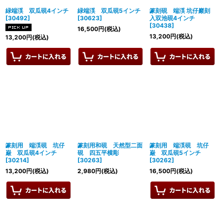
緑端渓 双瓜硯4インチ
緑端渓 双瓜硯5インチ
篆刻硯 端渓 坑仔巖刻
[
30492
]
[
30623
]
入双池硯4インチ
[
30438
]
16,500
円
(税込)
13,200
円
(税込)
13,200
円
(税込)
篆刻用 端渓硯 坑仔
篆刻用和硯 天然型二面
篆刻用 端渓硯 坑仔
巌 双瓜硯4インチ
硯 四五平横彫
巌 双瓜硯5インチ
[
30214
]
[
30263
]
[
30262
]
13,200
円
(税込)
2,980
円
(税込)
16,500
円
(税込)