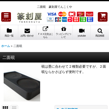
二面硯 篆刻屋てんこくや
メニュー
カート
ＦＡＸ注文はこ
ラッピングにつ
商品一覧
お問い合わせ
youtube
商品検索
ちら
いて
ホーム
>
二面硯
二面硯
硯は墨に合わせて２種類必要ですが、２面
硯ならかさばらず便利です。