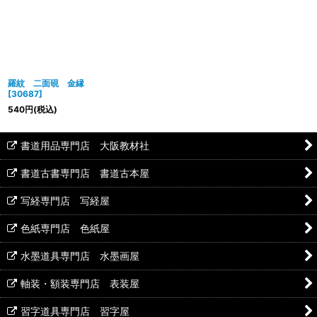
羅紋 二面硯 金縁
[
30687
]
540
円
(税込)
書道用品専門店 大阪教材社
書道古書専門店 書道古本屋
写経専門店 写経屋
色紙専門店 色紙屋
水墨道具専門店 水墨画屋
軸装・額装専門店 表装屋
習字道具専門店 習字屋