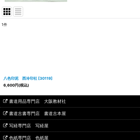
1
件
表示数
:
並び順
:
八色印泥 西冷印社
[
30119
]
6,600
円
(税込)
書道用品専門店 大阪教材社
書道古書専門店 書道古本屋
写経専門店 写経屋
色紙専門店 色紙屋