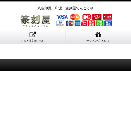
八色印泥 印泥 篆刻屋てんこくや
ＦＡＸ注文はこちら
ラッピングについて