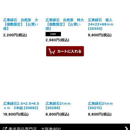
広東緑石 自然形 大
広東緑石 自然形 特大
広東緑石 箱入
【個数限定】【お買い
【個数限定】【お買い
24×22×68ｍｍ
得】
得】
[
35555
]
2,200
円
(税込)
9,800
円
(税込)
2,980
円
(税込)
広東緑石2.5×2.5×6.5
広東緑石21ｍｍ
広東緑石21ｍｍ
ｃｍ 2本組
[
30682
]
[
30288
]
[
30215
]
19,800
円
(税込)
8,800
円
(税込)
8,800
円
(税込)
書道用品専門店 大阪教材社