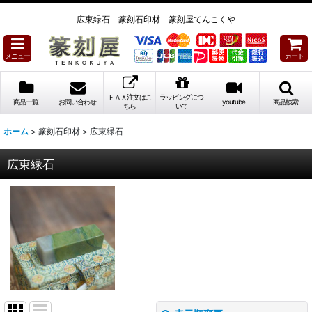
広東緑石 篆刻石印材 篆刻屋てんこくや
メニュー
カート
ＦＡＸ注文はこ
ラッピングにつ
商品一覧
お問い合わせ
youtube
商品検索
ちら
いて
ホーム
>
篆刻石印材
>
広東緑石
広東緑石