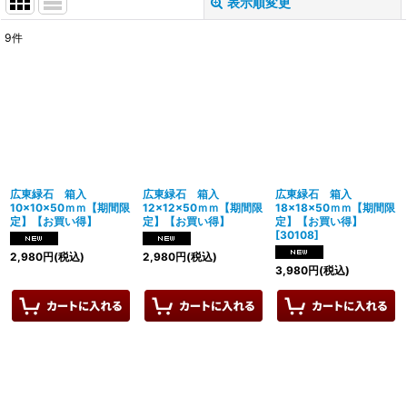
表示順変更
閉じる
9
件
表示数
:
並び順
:
絞り込む
広東緑石 箱入
広東緑石 箱入
広東緑石 箱入
10×10×50ｍｍ【期間限
12×12×50ｍｍ【期間限
18×18×50ｍｍ【期間限
定】【お買い得】
定】【お買い得】
定】【お買い得】
[
30108
]
2,980
円
(税込)
2,980
円
(税込)
3,980
円
(税込)