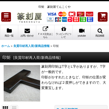
印矩 篆刻屋てんこくや
メニュー
カート
ＦＡＸ注文はこ
ラッピングにつ
商品一覧
お問い合わせ
youtube
商品検索
ちら
いて
ホーム
>
良質印材再入荷/新商品情報
>
印矩
印矩
[
良質印材再入荷/新商品情報
]
篆刻用印矩はT字とL字がありますが、T字
が一般的です。
印影がかすれたときなど、印矩の位置が変
わらなければ２度押しができますので、大
変重宝します。