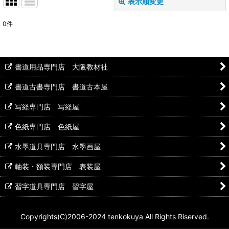
表示順変更
閉じる
0
件
表示数
:
並び順
:
書道用品専門店 大阪教材社
絞り込む
書道古書専門店 書道古本屋
写経専門店 写経屋
色紙専門店 色紙屋
水墨道具専門店 水墨画屋
軸装・額装専門店 表装屋
習字道具専門店 習字屋
Copyrights(C)2006-2024 tenkokuya All Rights Riserved.