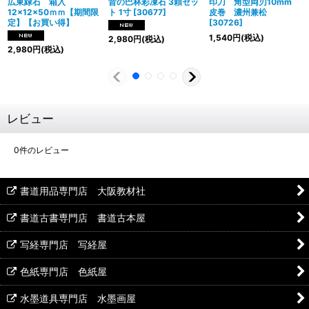
広東緑石 箱入
昔の巴林彩凍石 3顆セッ
印刀 角型両刃10mm
12×12×50ｍｍ【期間限
ト 1寸
[
30677
]
皮巻 濃州兼松
定】【お買い得】
[
30726
]
1,540
円
(税込)
2,980
円
(税込)
2,980
円
(税込)
レビュー
0
件のレビュー
書道用品専門店 大阪教材社
書道古書専門店 書道古本屋
写経専門店 写経屋
色紙専門店 色紙屋
水墨道具専門店 水墨画屋