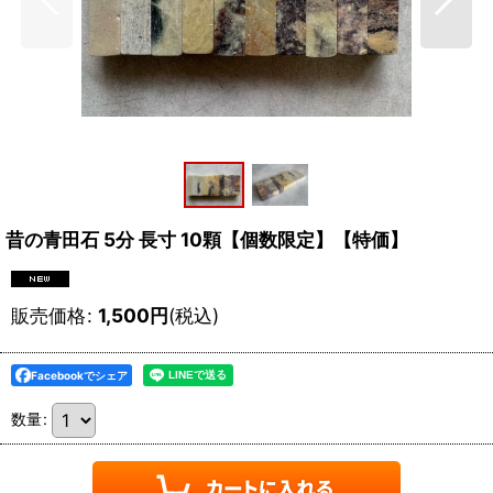
昔の青田石 5分 長寸 10顆【個数限定】【特価】
販売価格
:
1,500
円
(税込)
Facebookでシェア
数量
: