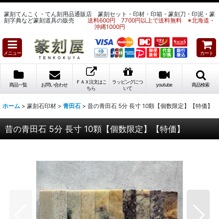
篆刻てんこく・てん刻用品通販店 篆刻セット・印材・印箱・篆刻刀・印泥・篆
刻字典など篆刻道具の販売
送料600円 7700円以上で送料無料 ※北海道・
沖縄1000円
メニュー
カート
ＦＡＸ注文はこ
ラッピングにつ
商品一覧
お問い合わせ
youtube
商品検索
ちら
いて
ホーム
>
篆刻石印材
>
青田石
>
昔の青田石 5分 長寸 10顆【個数限定】【特価】
昔の青田石 5分 長寸 10顆【個数限定】【特価】