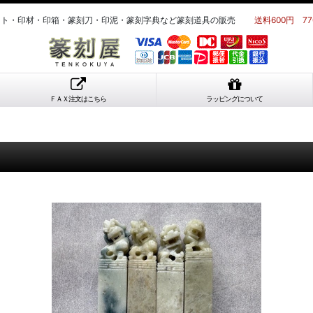
ット・印材・印箱・篆刻刀・印泥・篆刻字典など篆刻道具の販売
送料600円 7
ＦＡＸ注文はこちら
ラッピングについて