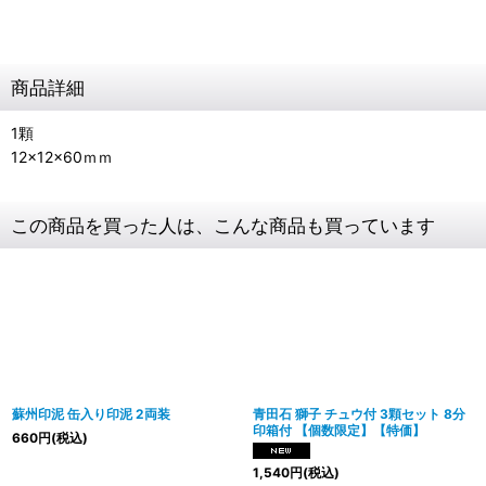
商品詳細
1顆
12×12×60ｍｍ
この商品を買った人は、こんな商品も買っています
蘇州印泥 缶入り印泥 2両装
青田石 獅子 チュウ付 3顆セット 8分
印箱付 【個数限定】【特価】
660
円
(税込)
1,540
円
(税込)