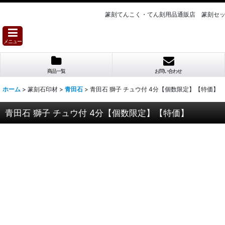
篆刻てんこく・てん刻用品通販店 篆刻セ
メニュー
商品一覧
お問い合わせ
ホーム
>
篆刻石印材
>
青田石
>
青田石 獅子 チュウ付 4分【個数限定】【特価】
青田石 獅子 チュウ付 4分【個数限定】【特価】