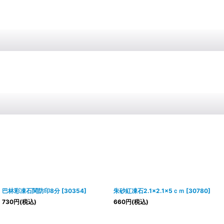
巴林彩凍石関防印8分
[
30354
]
朱砂紅凍石2.1×2.1×5ｃｍ
[
30780
]
730
円
(税込)
660
円
(税込)