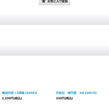
梅花印泥 1.5両装
[
35561
]
巴林石 楕円型 3分
[
30515
]
2,200
円
(税込)
330
円
(税込)