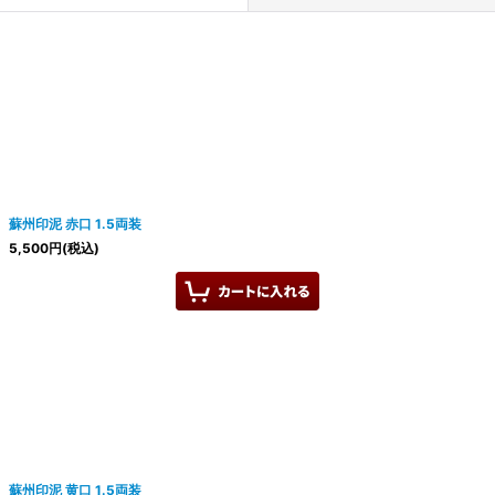
絞り込む
蘇州印泥 赤口 1.5両装
5,500
円
(税込)
蘇州印泥 黄口 1.5両装