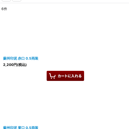
6
件
表示数
:
並び順
:
蘇州印泥 赤口 0.5両装
2,200
円
(税込)
蘇州印泥 黄口 0.5両装