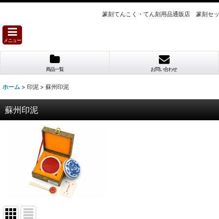
篆刻てんこく・てん刻用品通販店 篆刻セ
メニュー
商品一覧
お問い合わせ
ホーム
>
印泥
>
蘇州印泥
蘇州印泥