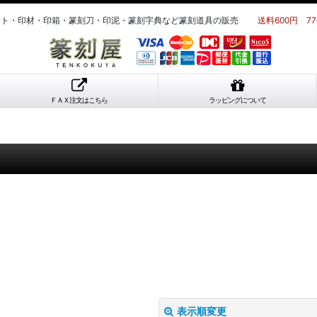
ット・印材・印箱・篆刻刀・印泥・篆刻字典など篆刻道具の販売
送料600円 7
ＦＡＸ注文はこちら
ラッピングについて
表示順変更